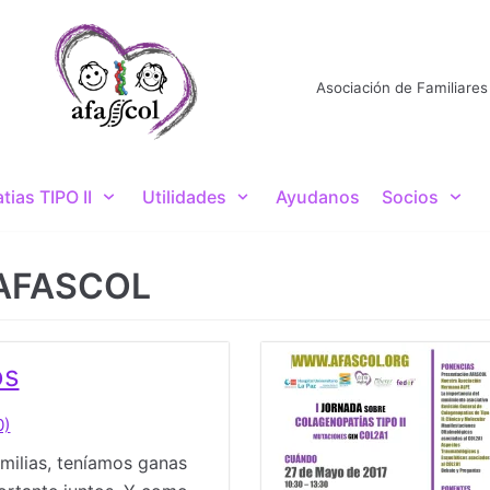
Asociación de Familiares
ias TIPO II
Utilidades
Ayudanos
Socios
e AFASCOL
os
0)
milias, teníamos ganas