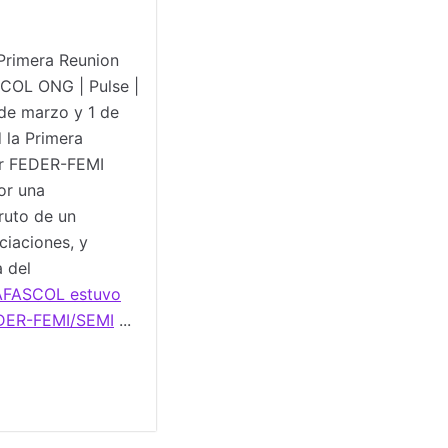
Primera Reunion
COL ONG | Pulse |
de marzo y 1 de
d la Primera
iar FEDER-FEMI
or una
ruto de un
iaciones, y
a del
AFASCOL estuvo
EDER-FEMI/SEMI
...