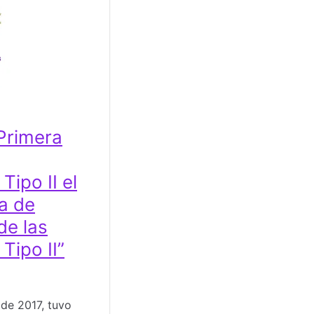
Primera
Tipo II el
a de
de las
Tipo II”
e 2017, tuvo