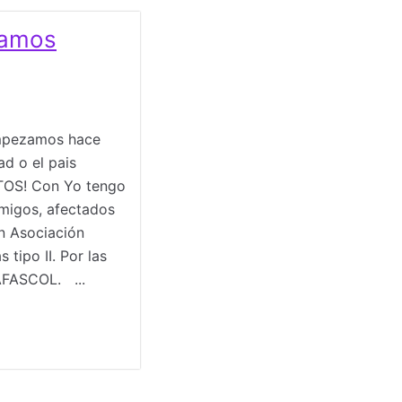
tamos
empezamos hace
ad o el pais
TOS! Con Yo tengo
migos, afectados
on Asociación
tipo II. Por las
AFASCOL. ...