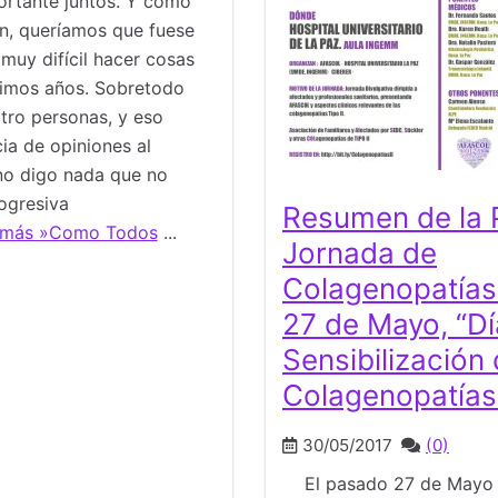
ortante juntos. Y como
én, queríamos que fuese
 muy difícil hacer cosas
ltimos años. Sobretodo
ro personas, y eso
ia de opiniones al
 no digo nada que no
ogresiva
Resumen de la 
 más »Como Todos
...
Jornada de
Colagenopatías 
27 de Mayo, “Dí
Sensibilización 
Colagenopatías 
30/05/2017
(0)
El pasado 27 de Mayo d