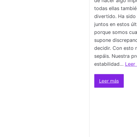
de hacer algo imp
todas ellas tambi
divertido. Ha sido
juntos en estos ú
porque somos cuat
supone discrepanc
decidir. Con esto
sepáis. Nuestra pr
estabilidad…
Leer
Leer más