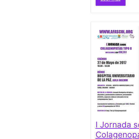
I Jornada 
Colagenopat