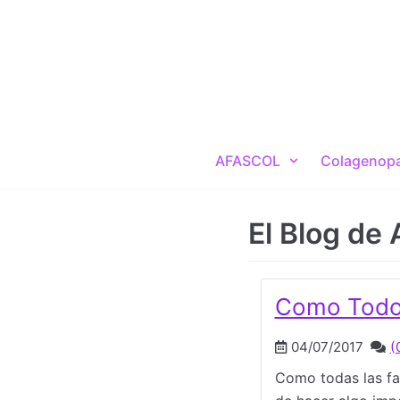
Saltar
al
contenido
AFASCOL
Colagenopat
El Blog d
Como Tod
04/07/2017
(
Como todas las fa